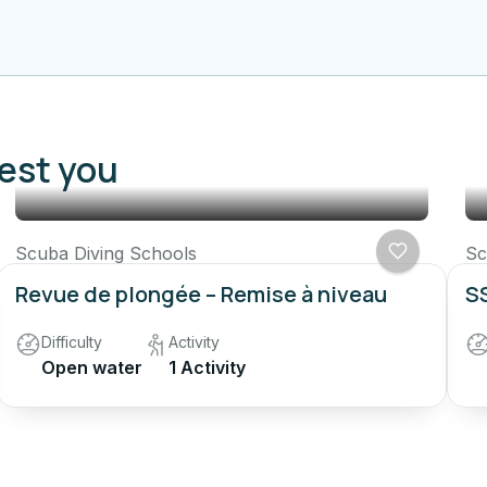
rest you
Scuba Diving Schools
Sc
Revue de plongée – Remise à niveau
SS
Difficulty
Activity
Open water
1 Activity