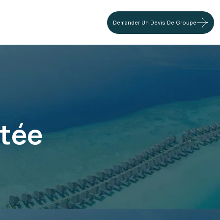
Demander Un Devis De Groupe
itée