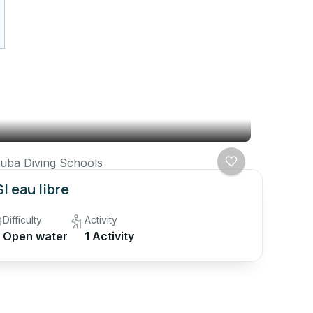
uba Diving Schools
I eau libre
Difficulty
Activity
Open water
1 Activity