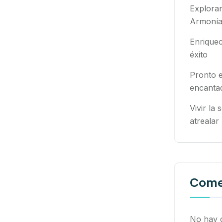
Exploran
Armonía
Enriquec
éxito
Pronto e
encantad
Vivir la 
atrealar
Comen
No hay 