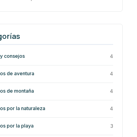
gorías
 y consejos
4
os de aventura
4
dos de montaña
4
os por la naturaleza
4
os por la playa
3